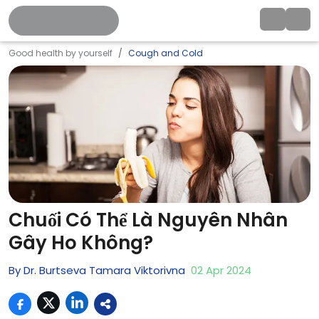
Good health by yourself
Cough and Cold
Chuối Có Thể Là Nguyên Nhân
Gây Ho Không?
By
Dr. Burtseva Tamara Viktorivna
02
Apr
2024