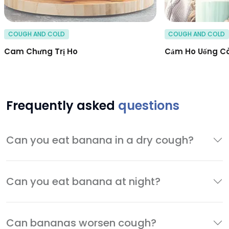
COUGH AND COLD
COUGH AND COLD
Cam Chưng Trị Ho
Cảm Ho Uống C
Frequently asked
questions
Can you eat banana in a dry cough?
Can you eat banana at night?
Can bananas worsen cough?