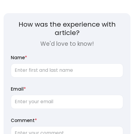
How was the experience with
article?
We'd love to know!
Name
*
Email
*
Comment
*