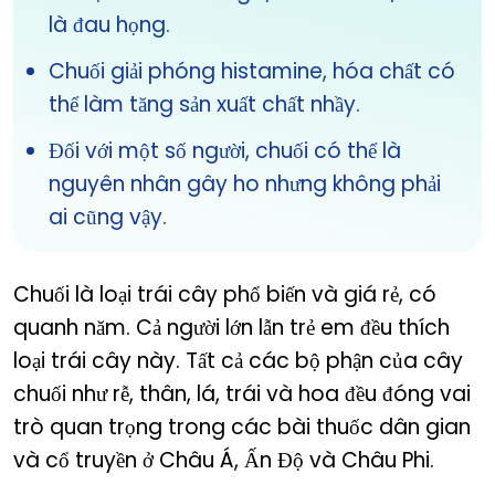
là đau họng.
Chuối giải phóng histamine, hóa chất có
thể làm tăng sản xuất chất nhầy.
Đối với một số người, chuối có thể là
nguyên nhân gây ho nhưng không phải
ai cũng vậy.
Chuối là loại trái cây phổ biến và giá rẻ, có
quanh năm. Cả người lớn lẫn trẻ em đều thích
loại trái cây này. Tất cả các bộ phận của cây
chuối như rễ, thân, lá, trái và hoa đều đóng vai
trò quan trọng trong các bài thuốc dân gian
và cổ truyền ở Châu Á, Ấn Độ và Châu Phi.