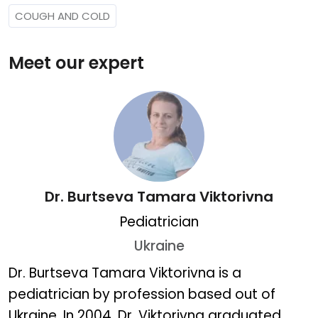
COUGH AND COLD
Meet our expert
Dr. Burtseva Tamara Viktorivna
Pediatrician
Ukraine
Dr. Burtseva Tamara Vikt
Dr. Burtseva Tamara Viktorivna is a
pediatrician by profession based out of
Ukraine. In 2004, Dr. Viktorivna graduated