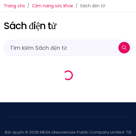
Trang chủ
Cẩm nang sức khỏe
Sách điện tử
Sách điện tử
Loading...
Bản quyền
©
2026
MEGA Lifesciences Public Company Limited. Tất